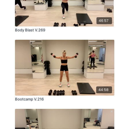
46:57
Body Blast V.269
44:58
Bootcamp V.216